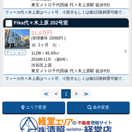
東京メトロ千代田線 代々木上原駅 徒歩9分
フィーカ代々木上原はペット可、小型犬もしくは猫1日医飼育可能です、 駐輪場1台無償＊空き要確認
Fika代々木上原
202号室
21.0万円
15000円
1ヶ月
-
マンション
1LDK
45.69㎡
2019年11月
（築6年）
渋谷区上原
東京メトロ千代田線 代々木上原駅 徒歩9分
フィーカ代々木上原はペット可、小型犬もしくは猫1日医飼育可能です、 駐輪場1台無償＊空き要確認
≪
<
1
>
≫
エリア変更
条件変更