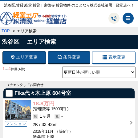
渋谷区,賃貸,経堂 賃貸｜豪徳寺 賃貸物件 のことなら株式会社清照 経堂店へ！
メ
TOP
エリア検索
渋谷区 エリア検索
エリア変更
条件変更
表示変更
1
4
～
件目
(4件)
↓チェックしてお問合せ
Fika代々木上原
604号室
18.8万円
15000円
1ヶ月
-
マンション
2K
33.43㎡
2019年11月
（築6年）
渋谷区上原