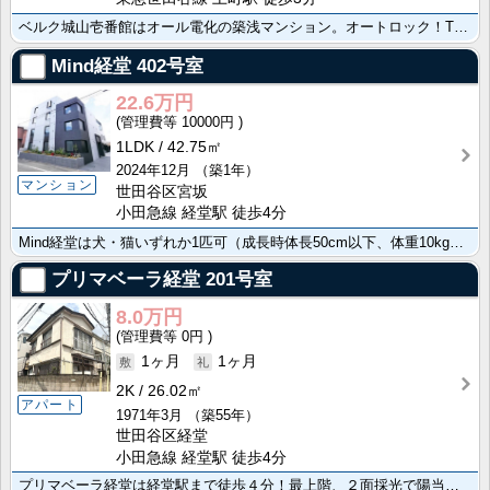
ベルク城山壱番館はオール電化の築浅マンション。オートロック！TVモニター付きインターホン！バストイレ･･･
Mind経堂
402号室
22.6万円
10000円
1LDK
42.75㎡
2024年12月
（築1年）
マンション
世田谷区宮坂
小田急線 経堂駅 徒歩4分
Mind経堂は犬・猫いずれか1匹可（成長時体長50cm以下、体重10kg以下）の物件です。敷金・礼金･･･
プリマベーラ経堂
201号室
8.0万円
0円
1ヶ月
1ヶ月
2K
26.02㎡
アパート
1971年3月
（築55年）
世田谷区経堂
小田急線 経堂駅 徒歩4分
プリマベーラ経堂は経堂駅まで徒歩４分！最上階、２面採光で陽当り良好！