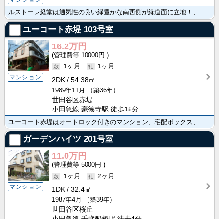
マンション
ルストーレ経堂は通気性の良い緑豊かな南西側が緑道面に立地！、 農大通り商店街至近で生活便利。ペットと･･･
ユーコート赤堤
103号室
16.2万円
10000円
1ヶ月
1ヶ月
マンション
2DK
54.38㎡
1989年11月
（築36年）
世田谷区赤堤
小田急線 豪徳寺駅 徒歩15分
ユーコート赤堤はオートロック付きのマンション、宅配ボックス、バストイレ別、温水洗浄便座、ガスコンロ、･･･
ガーデンハイツ
201号室
11.0万円
5000円
1ヶ月
2ヶ月
マンション
1DK
32.4㎡
1987年4月
（築39年）
世田谷区桜丘
小田急線 千歳船橋駅 徒歩4分