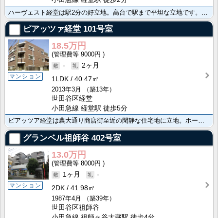
ハーヴェスト経堂は駅2分の好立地。高台で駅まで平坦な立地です。商店街至近で生活便利。駐輪場無償。安心･･･
ピアッツァ経堂
101号室
18.5万円
9000円
-
2ヶ月
マンション
1LDK
40.47㎡
2013年3月
（築13年）
世田谷区経堂
小田急線 経堂駅 徒歩5分
ピアッツア経堂は農大通り商店街至近の閑静な住宅地に立地。ホームセキュリティー採用の防犯配慮型のマンシ･･･
グランベル祖師谷
402号室
13.0万円
8000円
1ヶ月
-
マンション
2DK
41.98㎡
1987年4月
（築39年）
世田谷区祖師谷
小田急線 祖師ヶ谷大蔵駅 徒歩4分