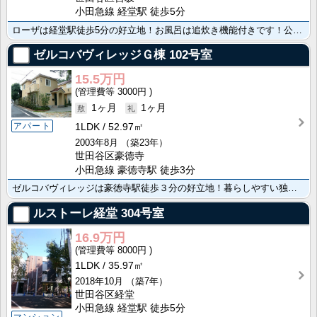
小田急線 経堂駅 徒歩5分
ローザは経堂駅徒歩5分の好立地！お風呂は追炊き機能付きです！公園が斜向かいにあるペットと暮らせるお部･･･
ゼルコバヴィレッジＧ棟
102号室
15.5万円
3000円
1ヶ月
1ヶ月
アパート
1LDK
52.97㎡
2003年8月
（築23年）
世田谷区豪徳寺
小田急線 豪徳寺駅 徒歩3分
ゼルコバヴィレッジは豪徳寺駅徒歩３分の好立地！暮らしやすい独立キッチン！リビングが2階部分で開放感あ･･･
ルストーレ経堂
304号室
16.9万円
8000円
1LDK
35.97㎡
2018年10月
（築7年）
世田谷区経堂
小田急線 経堂駅 徒歩5分