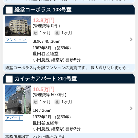
経堂コーポラス
103号室
13.8万円
0円
1ヶ月
1ヶ月
マンション
3DK
45.36㎡
1967年8月
（築59年）
世田谷区経堂
小田急線 経堂駅 徒歩5分
経堂コーポラスは分譲マンションの賃貸です。 農大通り商店街から１街区入った閑静な住宅地に立地。広々と･･･
カイテキアパート
201号室
10.5万円
5000円
1ヶ月
1ヶ月
1R
26㎡
1973年2月
（築53年）
アパート
世田谷区経堂
小田急線 経堂駅 徒歩3分
事務所相談可 ぺとは猫のみです