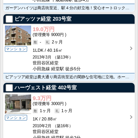
ガーデンハイツは商店街至近、駅４分の好立地！安心オートロックマンションです☆
ピアッツァ経堂
203号室
19.0万円
9000円
-
2ヶ月
マンション
1LDK
40.16㎡
2013年3月
（築13年）
世田谷区経堂
小田急線 経堂駅 徒歩5分
ピアッツア経堂は農大通り商店街至近の閑静な住宅地に立地。ホームセキュリティー採用の防犯配慮型のマンシ･･･
ハーヴェスト経堂
402号室
9.3万円
3000円
1ヶ月
1ヶ月
マンション
1K
20.88㎡
2010年2月
（築16年）
世田谷区経堂
小田急線 経堂駅 徒歩2分