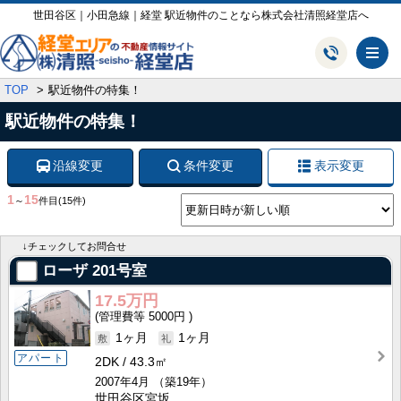
世田谷区｜小田急線｜経堂 駅近物件のことなら株式会社清照経堂店へ
メ
TOP
駅近物件の特集！
駅近物件の特集！
沿線変更
条件変更
表示変更
1
15
～
件目
(15件)
↓チェックしてお問合せ
ローザ
201号室
17.5万円
5000円
1ヶ月
1ヶ月
アパート
2DK
43.3㎡
2007年4月
（築19年）
世田谷区宮坂