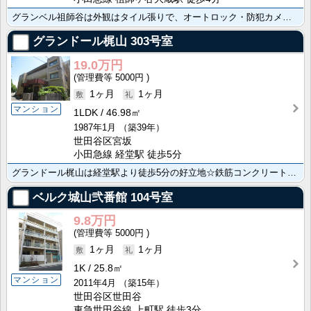
グランベル祖師谷は外観はタイル張りで、オートロック・防犯カメラ付の、駅・商店街共に近い鉄筋コンクリー･･･
グランドール梶山
303号室
19.0万円
5000円
1ヶ月
1ヶ月
マンション
1LDK
46.98㎡
1987年1月
（築39年）
世田谷区宮坂
小田急線 経堂駅 徒歩5分
グランドール梶山は経堂駅より徒歩5分の好立地☆鉄筋コンクリート造のマンション。最上階の角部屋、WIC･･･
ベルク城山弐番館
104号室
9.8万円
5000円
1ヶ月
1ヶ月
1K
25.8㎡
マンション
2011年4月
（築15年）
世田谷区世田谷
東急世田谷線 上町駅 徒歩3分