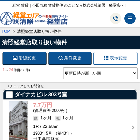
経堂 賃貸｜小田急線 賃貸物件 のことなら株式会社清照 経堂店へ！
メ
TOP
清照経堂店取り扱い物件
清照経堂店取り扱い物件
沿線変更
条件変更
表示変更
1
24
～
件目
(98件)
↓チェックしてお問合せ
ダイナカビル
303号室
7.7万円
2000円
1ヶ月
1ヶ月
1R
22.68㎡
1983年5月
（築43年）
世田谷区経堂