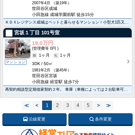
2007年4月
（築19年）
世田谷区成城
小田急線 成城学園前駅 徒歩15分
ＫＤＸレジデンス成城はペットと暮らせるマンション！小型犬1匹又は猫一匹迄(敷金1ヶ月増額）ＬＤＫゆと･･･
宮坂１丁目
101号室
19.0万円
0円
1ヶ月
1ヶ月
マンション
3DK
50㎡
1981年2月
（築45年）
世田谷区宮坂
小田急線 経堂駅 徒歩7分
再契約相談型定期借家契約２年。 車庫（車種によっては２台駐車可能）あり。大型バイクや自転車も停められ･･･
≪
<
1
2
3
4
5
>
≫
沿線変更
条件変更