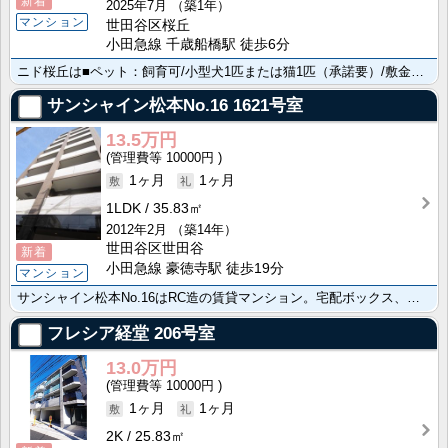
新着
2025年7月
（築1年）
マンション
世田谷区桜丘
小田急線 千歳船橋駅 徒歩6分
ニド桜丘は■ペット：飼育可/小型犬1匹または猫1匹（承諾要）/敷金1ヶ月追加（家賃のみ）
サンシャイン松本No.16
1621号室
13.5万円
10000円
1ヶ月
1ヶ月
1LDK
35.83㎡
2012年2月
（築14年）
世田谷区世田谷
新着
小田急線 豪徳寺駅 徒歩19分
マンション
サンシャイン松本No.16はRC造の賃貸マンション。宅配ボックス、エレベーター完備 生活便利
フレシア経堂
206号室
13.0万円
10000円
1ヶ月
1ヶ月
2K
25.83㎡