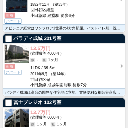
1992年11月
（築33年）
世田谷区経堂
新着
小田急線 経堂駅 徒歩6分
アパート
アビシニア経堂はワンフロア1世帯の4方角部屋。バストイレ別、洗面化粧台！洋室にたっぷり収納。リビング･･･
パラディ成城
201号室
13.5万円
4000円
-
1ヶ月
新着
1LDK
39.5㎡
アパート
2011年9月
（築14年）
世田谷区砧
小田急線 成城学園前駅 徒歩7分
パラディ成城は高台の閑静な住宅地に立地、買物便利な祖師谷商店街、急行停車駅の成城学園前利用可の生活便･･･
冨士プレジオ
102号室
13.7万円
8000円
1ヶ月
1ヶ月