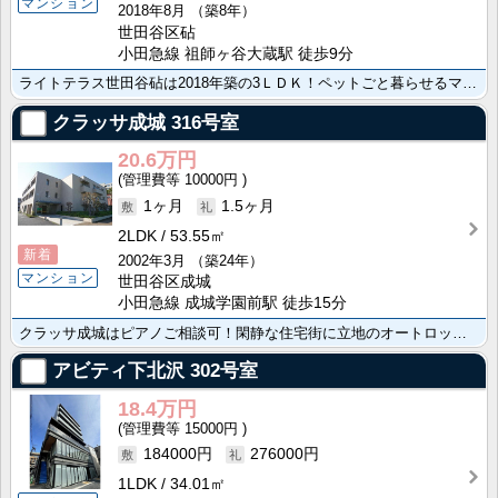
マンション
2018年8月
（築8年）
世田谷区砧
小田急線 祖師ヶ谷大蔵駅 徒歩9分
ライトテラス世田谷砧は2018年築の3ＬＤＫ！ペットごと暮らせるマンションです（犬・猫いずれか1匹ま･･･
クラッサ成城
316号室
20.6万円
10000円
1ヶ月
1.5ヶ月
2LDK
53.55㎡
新着
2002年3月
（築24年）
マンション
世田谷区成城
小田急線 成城学園前駅 徒歩15分
クラッサ成城はピアノご相談可！閑静な住宅街に立地のオートロック、宅配ボックス完備。お料理しやすいグリ･･･
アビティ下北沢
302号室
18.4万円
15000円
184000円
276000円
1LDK
34.01㎡