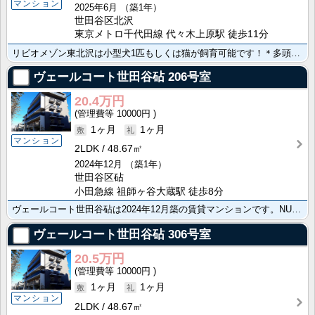
マンション
2025年6月
（築1年）
世田谷区北沢
東京メトロ千代田線 代々木上原駅 徒歩11分
リビオメゾン東北沢は小型犬1匹もしくは猫が飼育可能です！＊多頭外はNG ペット用の足洗い場完備、 楽･･･
ヴェールコート世田谷砧
206号室
20.4万円
10000円
1ヶ月
1ヶ月
マンション
2LDK
48.67㎡
2024年12月
（築1年）
世田谷区砧
小田急線 祖師ヶ谷大蔵駅 徒歩8分
ヴェールコート世田谷砧は2024年12月築の賃貸マンションです。NURO光導入！分譲マンション並みの･･･
ヴェールコート世田谷砧
306号室
20.5万円
10000円
1ヶ月
1ヶ月
マンション
2LDK
48.67㎡