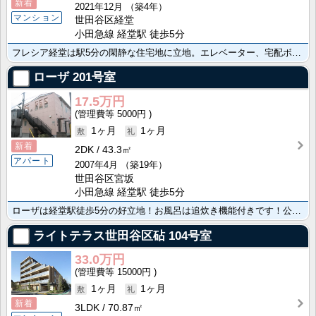
新着
2021年12月
（築4年）
マンション
世田谷区経堂
小田急線 経堂駅 徒歩5分
フレシア経堂は駅5分の閑静な住宅地に立地。エレベーター、宅配ボックス、モニターインターホン他充実した･･･
ローザ
201号室
17.5万円
5000円
1ヶ月
1ヶ月
新着
2DK
43.3㎡
アパート
2007年4月
（築19年）
世田谷区宮坂
小田急線 経堂駅 徒歩5分
ローザは経堂駅徒歩5分の好立地！お風呂は追炊き機能付きです！公園が斜向かいにあるペットと暮らせるお部･･･
ライトテラス世田谷区砧
104号室
33.0万円
15000円
1ヶ月
1ヶ月
新着
3LDK
70.87㎡