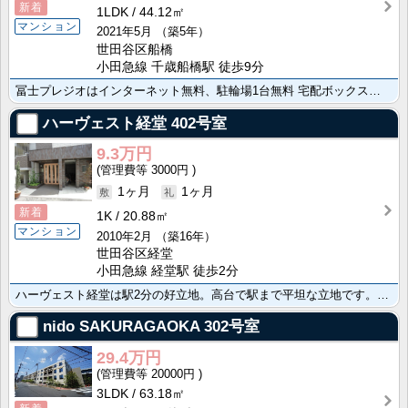
新着
1LDK
44.12㎡
マンション
2021年5月
（築5年）
世田谷区船橋
小田急線 千歳船橋駅 徒歩9分
冨士プレジオはインターネット無料、駐輪場1台無料 宅配ボックス、安心のモニター付きオートロック 温水･･･
ハーヴェスト経堂
402号室
9.3万円
3000円
1ヶ月
1ヶ月
新着
1K
20.88㎡
マンション
2010年2月
（築16年）
世田谷区経堂
小田急線 経堂駅 徒歩2分
ハーヴェスト経堂は駅2分の好立地。高台で駅まで平坦な立地です。商店街至近で生活便利。駐輪場無償。安心･･･
nido SAKURAGAOKA
302号室
29.4万円
20000円
3LDK
63.18㎡