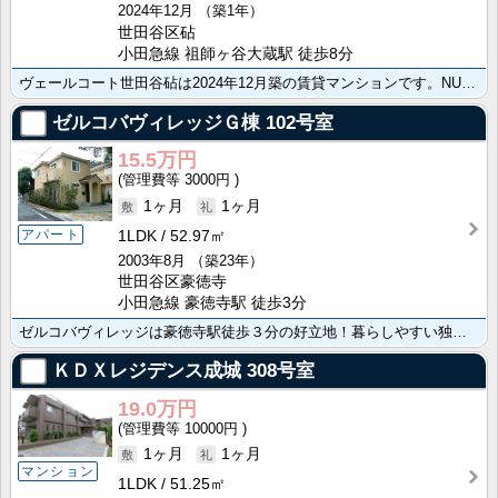
2024年12月
（築1年）
世田谷区砧
小田急線 祖師ヶ谷大蔵駅 徒歩8分
ヴェールコート世田谷砧は2024年12月築の賃貸マンションです。NURO光導入！分譲マンション並みの･･･
ゼルコバヴィレッジＧ棟
102号室
15.5万円
3000円
1ヶ月
1ヶ月
アパート
1LDK
52.97㎡
2003年8月
（築23年）
世田谷区豪徳寺
小田急線 豪徳寺駅 徒歩3分
ゼルコバヴィレッジは豪徳寺駅徒歩３分の好立地！暮らしやすい独立キッチン！リビングが2階部分で開放感あ･･･
ＫＤＸレジデンス成城
308号室
19.0万円
10000円
1ヶ月
1ヶ月
マンション
1LDK
51.25㎡