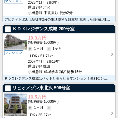
マンション
2023年1月
（築3年）
世田谷区北沢
小田急線 下北沢駅 徒歩2分
アビティ下北沢は駅徒歩2分の生活便利な好立地 充実した設備仕様で暮らしも便利
ＫＤＸレジデンス成城
209号室
19.3万円
10000円
1ヶ月
1ヶ月
マンション
1LDK
51.71㎡
2007年4月
（築19年）
世田谷区成城
小田急線 成城学園前駅 徒歩15分
ＫＤＸレジデンス成城はペットと暮らせるマンション！便利なシューズクローク バストイレ別、使いやすい洗･･･
リビオメゾン東北沢
506号室
16.5万円
10000円
1ヶ月
-
1DK
25.27㎡