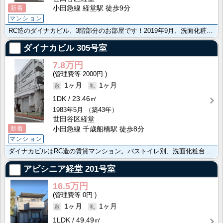
新着
小田急線 経堂駅 徒歩9分
マンション
RC造のダイナカビル、3階部分のお部屋です！2019年9月、洗面化粧台・キッチン床・クロス、内装リフ･･･
ダイナカビル
305号室
7.8万円
2000円
1ヶ月
1ヶ月
1DK
23.46㎡
1983年5月
（築43年）
世田谷区経堂
新着
小田急線 千歳船橋駅 徒歩8分
マンション
ダイナカビルはRC造の賃貸マンション。バストイレ別、洗面化粧台付きで使い勝手良好です。
アビシニア経堂
201号室
16.5万円
0円
1ヶ月
1ヶ月
1LDK
49.49㎡