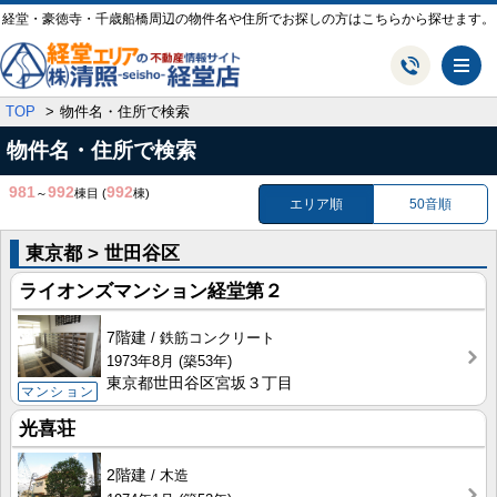
経堂・豪徳寺・千歳船橋周辺の物件名や住所でお探しの方はこちらから探せます。
メ
TOP
物件名・住所で検索
物件名・住所で検索
981
992
992
～
棟目
(
棟)
エリア順
50音順
東京都 > 世田谷区
ライオンズマンション経堂第２
7階建
鉄筋コンクリート
1973年8月
(築53年)
東京都世田谷区宮坂３丁目
マンション
光喜荘
2階建
木造